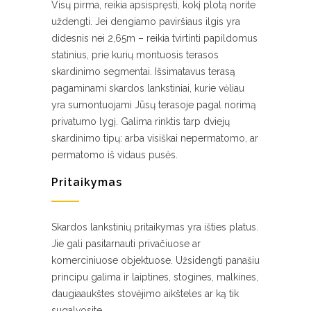
Visų pirma, reikia apsispręsti, kokį plotą norite
uždengti. Jei dengiamo paviršiaus ilgis yra
didesnis nei 2,65m – reikia tvirtinti papildomus
statinius, prie kurių montuosis terasos
skardinimo segmentai. Išsimatavus terasą
pagaminami skardos lankstiniai, kurie vėliau
yra sumontuojami Jūsų terasoje pagal norimą
privatumo lygį. Galima rinktis tarp dviejų
skardinimo tipų: arba visiškai nepermatomo, ar
permatomo iš vidaus pusės.
Pritaikymas
Skardos lankstinių pritaikymas yra išties platus.
Jie gali pasitarnauti privačiuose ar
komerciniuose objektuose. Užsidengti panašiu
principu galima ir laiptines, stogines, malkines,
daugiaaukštes stovėjimo aikšteles ar ką tik
sugalvosite.