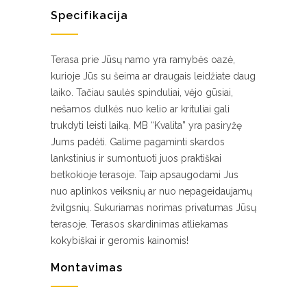
Specifikacija
Terasa prie Jūsų namo yra ramybės oazė,
kurioje Jūs su šeima ar draugais leidžiate daug
laiko. Tačiau saulės spinduliai, vėjo gūsiai,
nešamos dulkės nuo kelio ar krituliai gali
trukdyti leisti laiką. MB “Kvalita” yra pasiryžę
Jums padėti. Galime pagaminti skardos
lankstinius ir sumontuoti juos praktiškai
betkokioje terasoje. Taip apsaugodami Jus
nuo aplinkos veiksnių ar nuo nepageidaujamų
žvilgsnių. Sukuriamas norimas privatumas Jūsų
terasoje. Terasos skardinimas atliekamas
kokybiškai ir geromis kainomis!
Montavimas