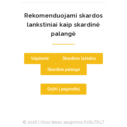
Rekomenduojami skardos
lankstiniai kaip skardinė
palangė
Vėjalentė
Skardinis laštakis
Skardinė palangė
Grįžti į pagrindinį
© 2026 | Visos teisės saugomos KVALITA.LT