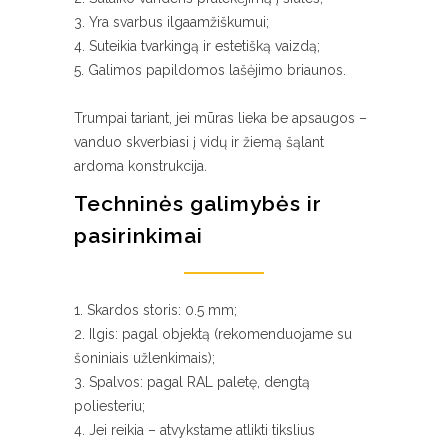
Yra svarbus ilgaamžiškumui;
Suteikia tvarkingą ir estetišką vaizdą;
Galimos papildomos lašėjimo briaunos.
Trumpai tariant, jei mūras lieka be apsaugos –
vanduo skverbiasi į vidų ir žiemą šąlant
ardoma konstrukcija.
Techninės galimybės ir
pasirinkimai
Skardos storis: 0.5 mm;
Ilgis: pagal objektą (rekomenduojame su
šoniniais užlenkimais);
Spalvos: pagal RAL paletę, dengtą
poliesteriu;
Jei reikia – atvykstame atlikti tikslius