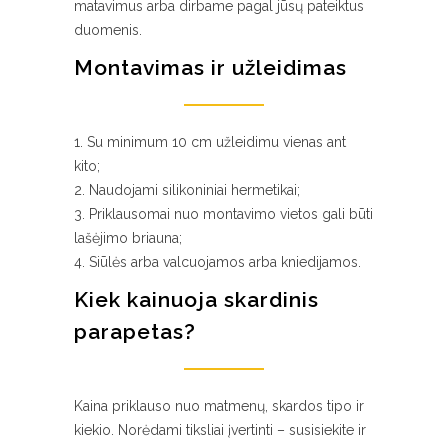
matavimus arba dirbame pagal jūsų pateiktus
duomenis.
Montavimas ir užleidimas
Su minimum 10 cm užleidimu vienas ant
kito;
Naudojami silikoniniai hermetikai;
Priklausomai nuo montavimo vietos gali būti
lašėjimo briauna;
Siūlės arba valcuojamos arba kniedijamos.
Kiek kainuoja skardinis
parapetas?
Kaina priklauso nuo matmenų, skardos tipo ir
kiekio. Norėdami tiksliai įvertinti – susisiekite ir