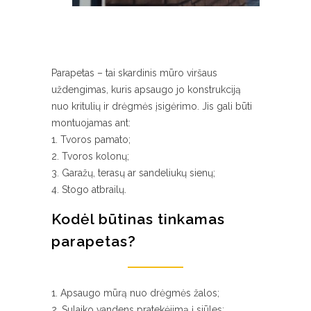
Parapetas – tai skardinis mūro viršaus
uždengimas, kuris apsaugo jo konstrukciją
nuo kritulių ir drėgmės įsigėrimo. Jis gali būti
montuojamas ant:
Tvoros pamato;
Tvoros kolonų;
Garažų, terasų ar sandeliukų sienų;
Stogo atbrailų.
Kodėl būtinas tinkamas
parapetas?
Apsaugo mūrą nuo drėgmės žalos;
Sulaiko vandens pratekėjimą į siūles;