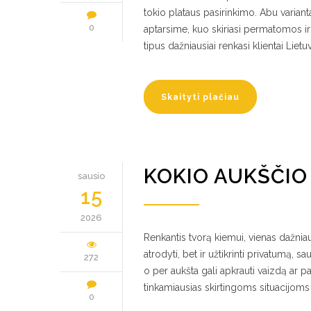
tokio plataus pasirinkimo. Abu variant
0
aptarsime, kuo skiriasi permatomos ir
tipus dažniausiai renkasi klientai Li
Skaityti plačiau
KOKIO AUKŠČIO
sausio
15
2026
Renkantis tvorą kiemui, vienas dažniau
atrodyti, bet ir užtikrinti privatumą, s
272
o per aukšta gali apkrauti vaizdą ar 
tinkamiausias skirtingoms situacijoms 
0