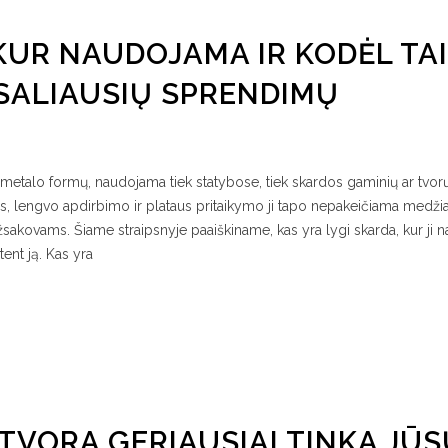
 KUR NAUDOJAMA IR KODĖL TAI
SALIAUSIŲ SPRENDIMŲ
ių metalo formų, naudojama tiek statybose, tiek skardos gaminių ar tvor
 lengvo apdirbimo ir plataus pritaikymo ji tapo nepakeičiama medžia
žsakovams. Šiame straipsnyje paaiškiname, kas yra lygi skarda, kur ji
tent ją. Kas yra
 TVORA GERIAUSIAI TINKA JŪS