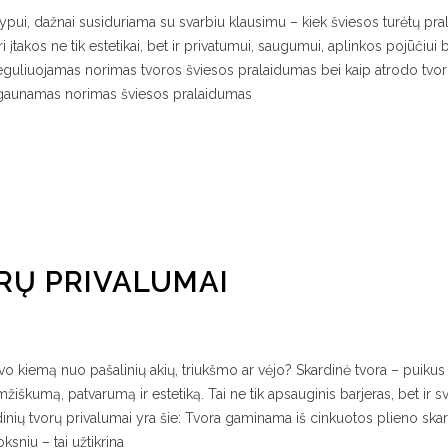
lypui, dažnai susiduriama su svarbiu klausimu – kiek šviesos turėtų pral
įtakos ne tik estetikai, bet ir privatumui, saugumui, aplinkos pojūčiui 
reguliuojamas norimas tvoros šviesos pralaidumas bei kaip atrodo tvo
išgaunamas norimas šviesos pralaidumas
RŲ PRIVALUMAI
o kiemą nuo pašalinių akių, triukšmo ar vėjo? Skardinė tvora – puikus
mžiškumą, patvarumą ir estetiką. Tai ne tik apsauginis barjeras, bet ir s
dinių tvorų privalumai yra šie: Tvora gaminama iš cinkuotos plieno skar
sniu – tai užtikrina