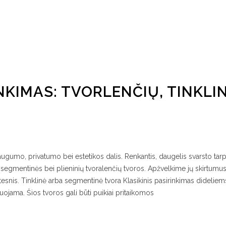
NKIMAS: TVORLENČIŲ, TINKLI
saugumo, privatumo bei estetikos dalis. Renkantis, daugelis svarsto tarp 
s-segmentinės bei plieninių tvoralenčių tvoros. Apžvelkime jų skirtumus
esnis. Tinklinė arba segmentinė tvora Klasikinis pasirinkimas dideliem
ojama. Šios tvoros gali būti puikiai pritaikomos