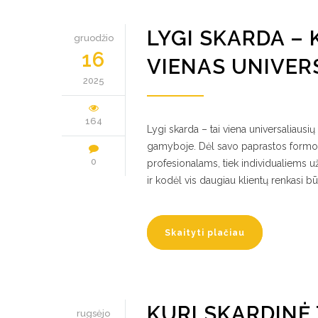
LYGI SKARDA –
gruodžio
16
VIENAS UNIVER
2025
164
Lygi skarda – tai viena universaliaus
gamyboje. Dėl savo paprastos formos,
0
profesionalams, tiek individualiems u
ir kodėl vis daugiau klientų renkasi bū
Skaityti plačiau
KURI SKARDINĖ
rugsėjo