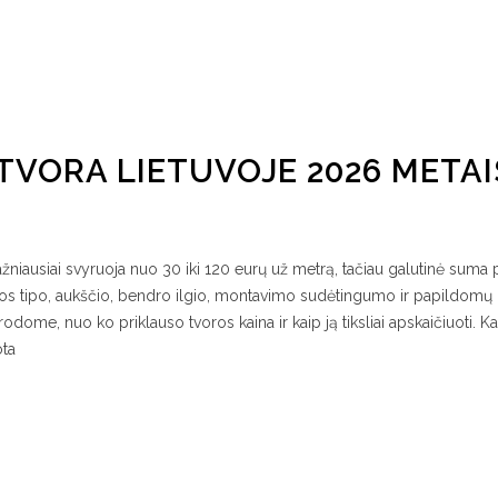
TVORA LIETUVOJE 2026 METAI
žniausiai svyruoja nuo 30 iki 120 eurų už metrą, tačiau galutinė suma 
oros tipo, aukščio, bendro ilgio, montavimo sudėtingumo ir papildomų
rodome, nuo ko priklauso tvoros kaina ir kaip ją tiksliai apskaičiuoti. K
ota