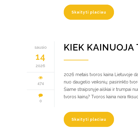
Skaityti plačiau
KIEK KAINUOJA 
sausio
14
2026
2026 metais tvoros kaina Lietuvoje da
nuo daugelio veiksnių: pasirinkto tv
474
Šiame straipsnyje aiškiai ir trumpai nu
tvoros kainą? Tvoros kaina nėra fiksu
0
Skaityti plačiau