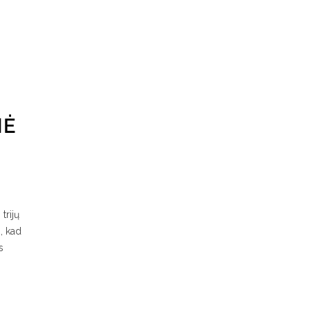
NĖ
trijų
, kad
s