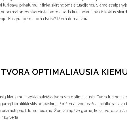
ai turi savų privalumų ir tinka skirtingoms situacijoms. Šiame straipsnyj
 nepermatomos skardinės tvoros, kada kuri labiau tinka ir kokius skard
etuvoje. Kas yra permatoma tvora?​ Permatoma tvora
 TVORA OPTIMALIAUSIA KIEMU
sių klausimų – kokio aukščio tvora yra optimaliausia. Tvora turi ne tik g
augumą bei atitikti sklypo paskirtį. Per žema tvora dažnai neatlieka savo 
pareikalauti papildomų leidimų. Žemiau apžvelgiame, koks tvoros aukšti
ir ką verta