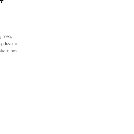
lį metų.
ių dizaino
 skardinės