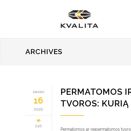
ARCHIVES
PERMATOMOS I
sausio
16
TVOROS: KURIĄ 
2026
240
Permatomos ar nepermatomos tvoros y