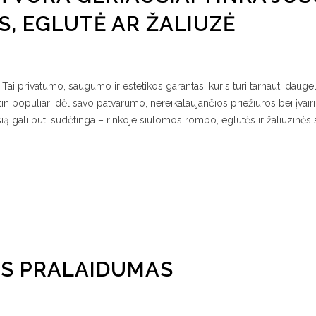
S, EGLUTĖ AR ŽALIUZĖ
 Tai privatumo, saugumo ir estetikos garantas, kuris turi tarnauti dauge
in populiari dėl savo patvarumo, nereikalaujančios priežiūros bei įvair
sią gali būti sudėtinga – rinkoje siūlomos rombo, eglutės ir žaliuzinės
OS PRALAIDUMAS