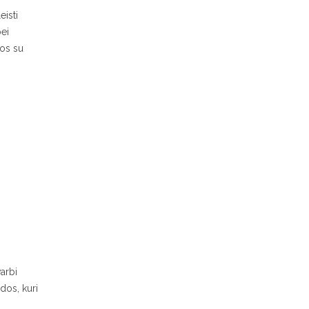
eisti
bei
ros su
varbi
dos, kuri