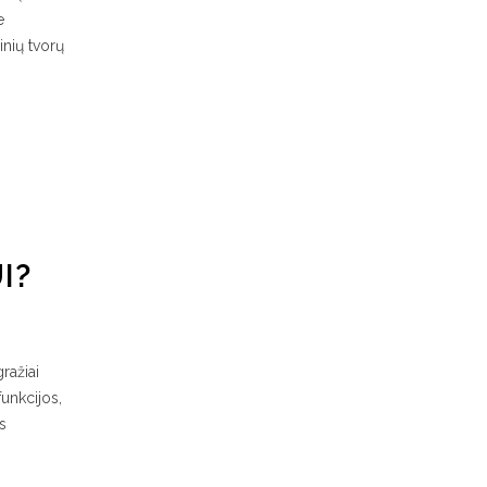
e
inių tvorų
I?
ražiai
funkcijos,
s