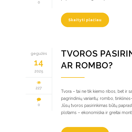
0
Skaityti plačiau
TVOROS PASIRI
gegužės
14
AR ROMBO?
2025
227
Tvora – tai ne tik kiemo ribos, bet ir 
pagrindinių variantų: rombo, tinklinė
0
Jūsų tvoros pasirinkimas būtų paprast
plotams – ekonomiška ir greitai montu