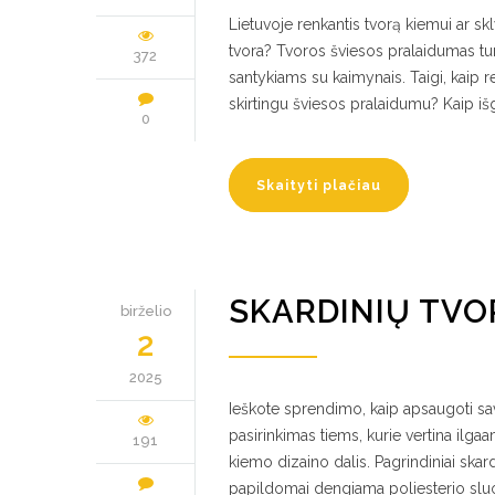
Lietuvoje renkantis tvorą kiemui ar sk
tvora? Tvoros šviesos pralaidumas turi 
372
santykiams su kaimynais. Taigi, kaip 
skirtingu šviesos pralaidumu? Kaip 
0
Skaityti plačiau
SKARDINIŲ TVO
birželio
2
2025
Ieškote sprendimo, kaip apsaugoti sav
pasirinkimas tiems, kurie vertina ilgaa
191
kiemo dizaino dalis. Pagrindiniai skar
papildomai dengiama poliesterio sluok