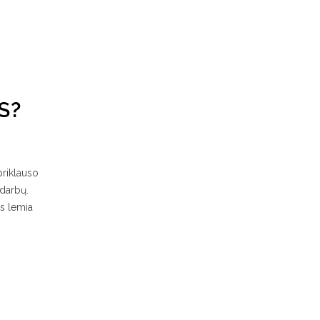
S?
priklauso
 darbų.
as lemia