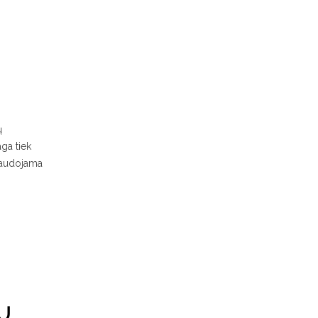
ų
ga tiek
 naudojama
Ų