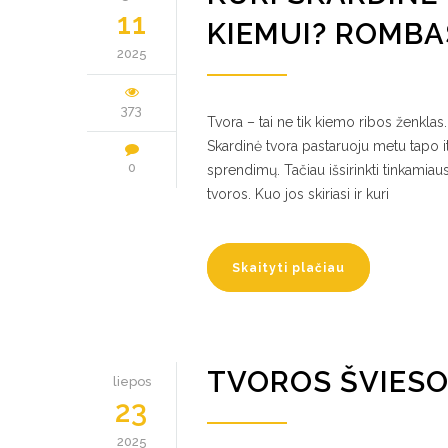
11
KIEMUI? ROMBA
2025
373
Tvora – tai ne tik kiemo ribos ženklas.
Skardinė tvora pastaruoju metu tapo it
0
sprendimų. Tačiau išsirinkti tinkamiau
tvoros. Kuo jos skiriasi ir kuri
Skaityti plačiau
TVOROS ŠVIES
liepos
23
2025